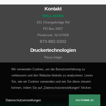
Kontakt
BELL-MARK
331 Changebridge Rd
PO Box 2007
Pinebrook, NJ 07058
973-882-0202
Druckertechnologien
Piezo-Inkjet
Thermal-Inkjet-4.0
Wir verwenden Cookies, um die Benutzererfahrung zu
Thermal-Inkjet
verbessern und den Website-Verkehr zu analysieren. Lesen
Thermaltransfer
Sie, wie wir Cookies verwenden und wie Sie diese steuern
Inline-Flexodruck
können, indem Sie auf „Datenschutzeinstellungen“ klicken.
kundenspezifischer Flexodruck
Offline-Feedersystem
Datenschutzeinstellungen
ICH STIMME ZU
Urheberrechte © 2026. Alle Rechte vorbehalten.