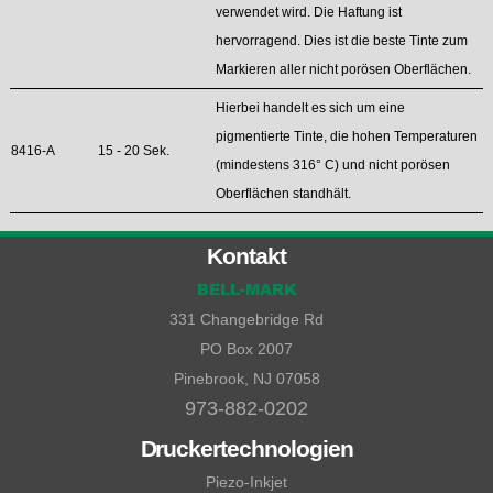
verwendet wird. Die Haftung ist
hervorragend. Dies ist die beste Tinte zum
Markieren aller nicht porösen Oberflächen.
Hierbei handelt es sich um eine
pigmentierte Tinte, die hohen Temperaturen
8416-A
15 - 20 Sek.
(mindestens 316° C) und nicht porösen
Oberflächen standhält.
Kontakt
BELL-MARK
331 Changebridge Rd
PO Box 2007
Pinebrook, NJ 07058
973-882-0202
Druckertechnologien
Piezo-Inkjet