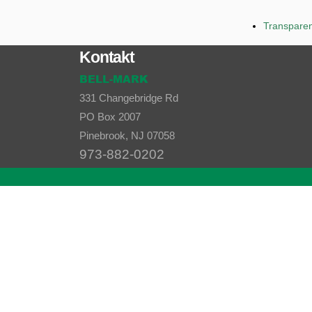
Transparen
Kontakt
BELL-MARK
331 Changebridge Rd
PO Box 2007
Pinebrook, NJ 07058
973-882-0202