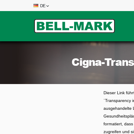
DE
Cigna-Trans
Dieser Link füh
`Transparency i
ausgehandelte L
Gesundheitsplän
formatiert, das
zugreifen und s